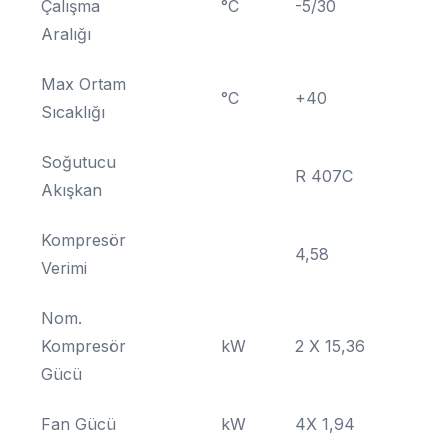
Çalışma
°C
-5/30
Aralığı
Max Ortam
°C
+40
Sıcaklığı
Soğutucu
R 407C
Akışkan
Kompresör
4,58
Verimi
Nom.
Kompresör
kW
2 X 15,36
Gücü
Fan Gücü
kW
4X 1,94