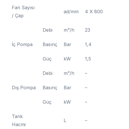
Fan Sayısı
ad/mm
4 X 800
/ Çap
Debi
m³/h
23
İç Pompa
Basınç
Bar
1,4
Güç
kW
1,5
Debi
m³/h
–
Dış Pompa
Basınç
Bar
–
Güç
kW
–
Tank
L
–
Hacmi