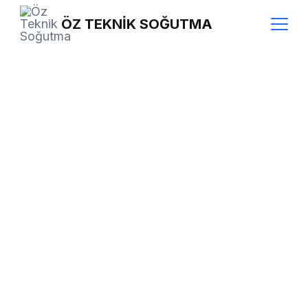
Skip
ÖZ TEKNİK SOĞUTMA
to
content