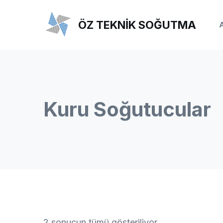
Skip
to
ÖZ TEKNİK SOĞUTMA
content
Kuru Soğutucular
2 sonucun tümü gösteriliyor